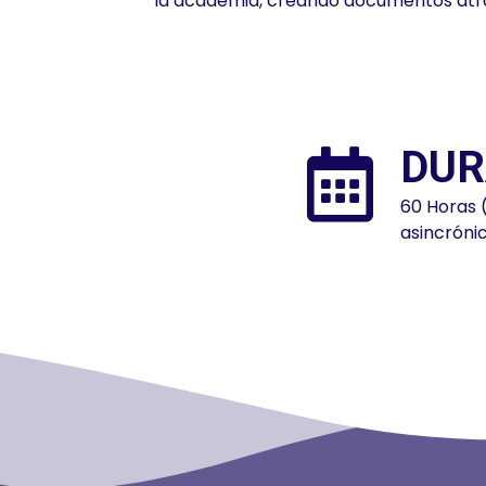
la academia, creando documentos atrac
DUR
60 Horas 
asincróni