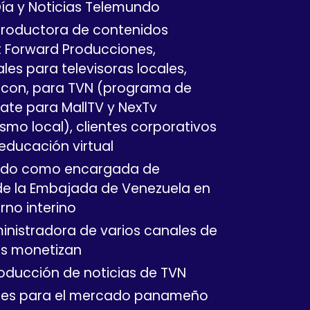
Día y Noticias Telemundo
 productora de contenidos
t Forward Producciones,
les para televisoras locales,
 con, para TVN (programa de
gate para MallTV y NexTv
smo local), clientes corporativos
educación virtual
do como encargada de
e la Embajada de Venezuela en
no interino
nistradora de varios canales de
es monetizan
oducción de noticias de TVN
les para el mercado panameño