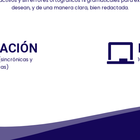
tivos y sin errores ortográficos ni gramaticales para e
desean, y de una manera clara, bien redactada.
ACIÓN
(sincrónicas y
cas)