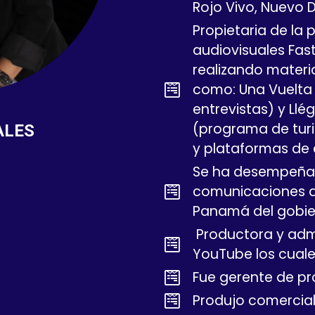
Rojo Vivo, Nuevo 
Propietaria de la
audiovisuales Fas
realizando materia
como: Una Vuelta
entrevistas) y Llé
(programa de turi
ALES
y plataformas de 
Se ha desempeña
comunicaciones d
Panamá del gobier
Productora y admi
YouTube los cual
Fue gerente de pr
Produjo comercia