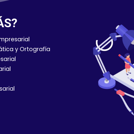
ÁS?
Empresarial
tica y Ortografía
sarial
rial
arial