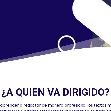
¿A QUIEN VA DIRIGIDO?
aprender a redactar de manera profesional los textos má